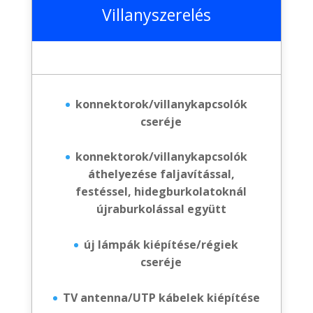
Villanyszerelés
konnektorok/villanykapcsolók
cseréje
konnektorok/villanykapcsolók
áthelyezése faljavítással,
festéssel, hidegburkolatoknál
újraburkolással együtt
új lámpák kiépítése/régiek
cseréje
TV antenna/UTP kábelek kiépítése