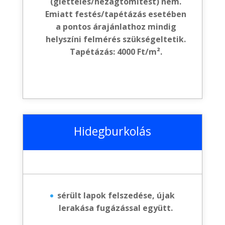
(glettelés/hézagtömítést) nem.
Emiatt festés/tapétázás esetében
a pontos árajánlathoz mindig
helyszíni felmérés szükségeltetik.
Tapétázás: 4000 Ft/m².
Hidegburkolás
sérült lapok felszedése, újak
lerakása fugázással együtt.