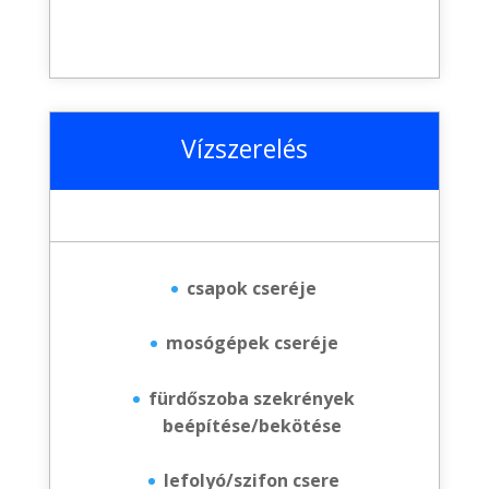
Vízszerelés
csapok cseréje
mosógépek cseréje
fürdőszoba szekrények
beépítése/bekötése
lefolyó/szifon csere