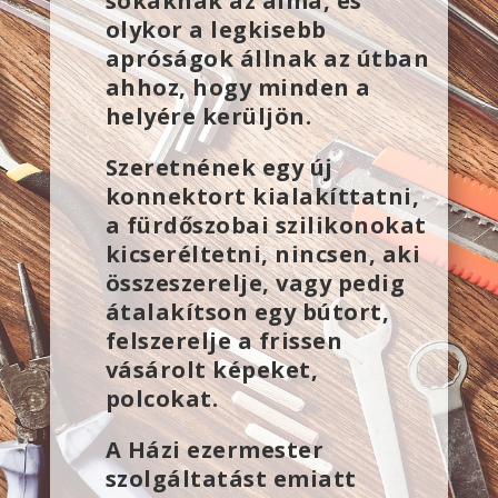
sokaknak az álma, és
olykor a legkisebb
apróságok állnak az útban
ahhoz, hogy minden a
helyére kerüljön.
Szeretnének egy új
konnektort kialakíttatni,
a fürdőszobai szilikonokat
kicseréltetni, nincsen, aki
összeszerelje, vagy pedig
átalakítson egy bútort,
felszerelje a frissen
vásárolt képeket,
polcokat.
A Házi ezermester
szolgáltatást emiatt