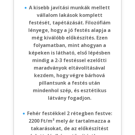
A kisebb javítási munkák mellett
vállalom lakások komplett
festését, tapétázását. Filozófiám
lényege, hogy a jó festés alapja a
még kiválóbb előkészítés. Ezen
folyamatban, mint ahogyan a
képeken is látható, első lépésben
mindig a 2-3 festéssel ezelőtti
maradványok eltávolításával
kezdem, hogy végre bárhová
pillantsunk a festés után
mindenhol szép, és esztétikus
látvány fogadjon.
Fehér festékkel 2 rétegben festve:
2200 Ft/m² mely ár tartalmazza a
takarásokat, de az előkészítést