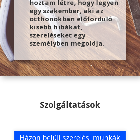
hoztam létre, hogy legyen
egy szakember, aki az
otthonokban előforduló
kisebb hibákat,
szereléseket egy
személyben megoldja.
Szolgáltatások
Házon belüli szerelési munkák