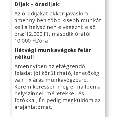
Díjak – óradíjak:
Az óradíjakat akkor javaslom,
amennyiben több kisebb munkát
kell a helyszínen elvégezni: első
óra: 12.000 Ft, második órától
10.000 Ft/óra
Hétvégi munkavégzés felár
nélkül!
Amennyiben az elvégzendő
feladat jól körülírható, lehetőség
van fix áras munkavégzésre.
Kérem keressen meg e-mailben a
helyszínnel, méretekkel, és
fotókkal, Én pedig megküldöm az
árajánlatomat.