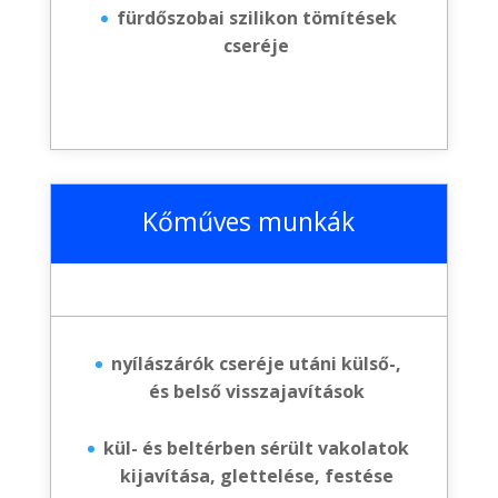
fürdőszobai szilikon tömítések
cseréje
Kőműves munkák
nyílászárók cseréje utáni külső-,
és belső visszajavítások
kül- és beltérben sérült vakolatok
kijavítása, glettelése, festése